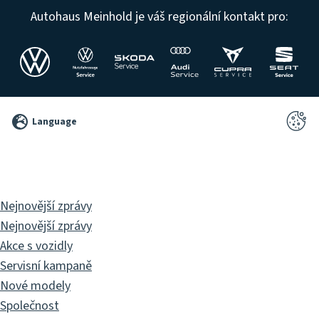
Autohaus Meinhold je váš regionální kontakt pro:
©
Language
2026
Pixelbrand
GbR
Nejnovější zprávy
Nejnovější zprávy
Akce s vozidly
Servisní kampaně
Nové modely
Společnost