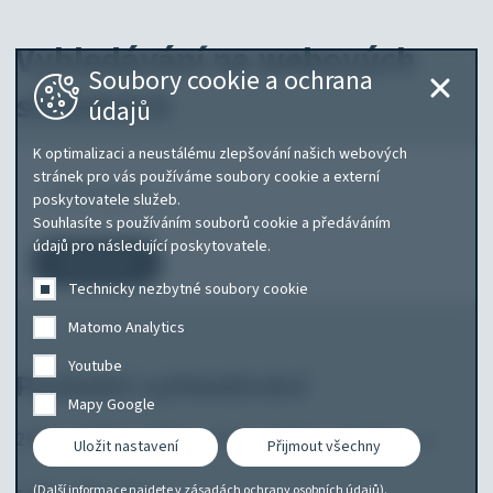
Vyhledávání na webových
Soubory cookie a ochrana
stránkách
údajů
K optimalizaci a neustálému zlepšování našich webových
Co
stránek pro vás používáme soubory cookie a externí
poskytovatele služeb.
hledáte?
Souhlasíte s používáním souborů cookie a předáváním
údajů pro následující poskytovatele.
Vyhledávání
Technicky nezbytné soubory cookie
Matomo Analytics
Youtube
Poslední vyhledávání
Mapy Google
2020
2020'
2023
2024
2024'
Caddy
ca
Uložit nastavení
Přijmout všechny
(Další informace najdete v
zásadách ochrany osobních údajů
).