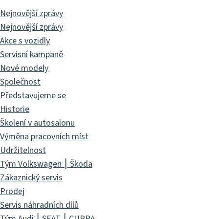
Nejnovější zprávy
Nejnovější zprávy
Akce s vozidly
Servisní kampaně
Nové modely
Společnost
Představujeme se
Historie
Školení v autosalonu
Výměna pracovních míst
Udržitelnost
Tým Volkswagen ⎮ Škoda
Zákaznický servis
Prodej
Servis náhradních dílů
Tým Audi ⎮ SEAT ⎮ CUPRA