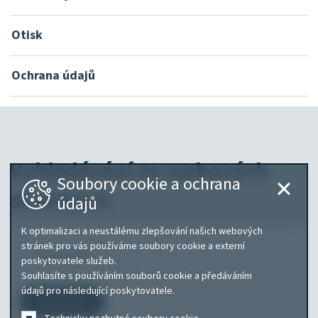
Otisk
Ochrana údajů
Vyhledávání na webových
Soubory cookie a ochrana
stránkách
údajů
K optimalizaci a neustálému zlepšování našich webových
Co
stránek pro vás používáme soubory cookie a externí
poskytovatele služeb.
hledáte?
Souhlasíte s používáním souborů cookie a předáváním
údajů pro následující poskytovatele.
Vyhledávání