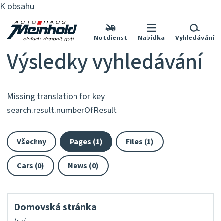
K obsahu
Notdienst
Nabídka
Vyhledávání
Výsledky vyhledávání
Missing translation for key
search.result.numberOfResult
Všechny
Pages (1)
Files (1)
Cars (0)
News (0)
Domovská stránka