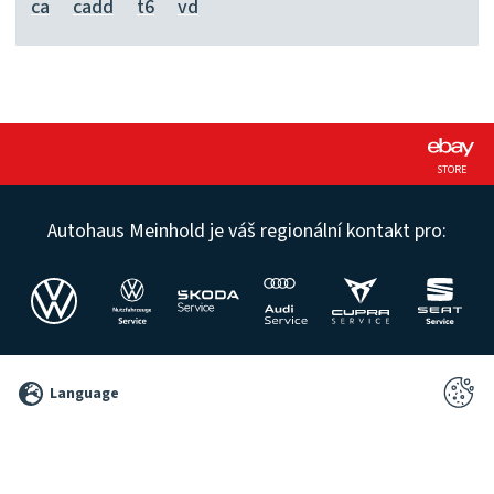
ca
cadd
t6
vd
STORE
Autohaus Meinhold je váš regionální kontakt pro:
©
Language
2026
Pixelbrand
GbR