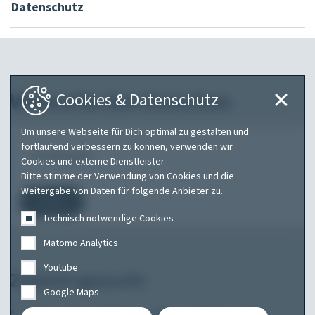
Datenschutz
Webseite durchsuchen
Cookies & Datenschutz
Um unsere Webseite für Dich optimal zu gestalten und
Was
fortlaufend verbessern zu können, verwenden wir
Cookies und externe Dienstleister.
suchen
Bitte stimme der Verwendung von Cookies und die
Sie?
Weitergabe von Daten für folgende Anbieter zu.
Suchen
technisch notwendige Cookies
Matomo Analytics
Youtube
Zuletzt gesucht
Google Maps
*
abt
am
amarok
audi
audi a1
tele