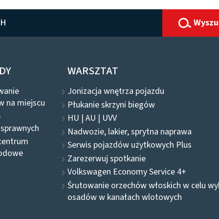
CH
Wyszu
DY
WARSZTAT
wanie
Jonizacja wnętrza pojazdu
w na miejscu
Płukanie skrzyni biegów
b
HU | AU | UVV
osprawnych
Nadwozie, lakier, sprytna naprawa
centrum
Serwis pojazdów użytkowych Plus
odowe
Zarezerwuj spotkanie
Volkswagen Economy Service 4+
Śrutowanie orzechów włoskich w celu wy
osadów w kanałach wlotowych