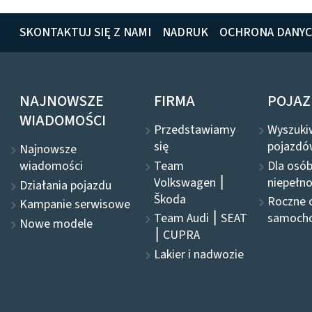
SKONTAKTUJ SIĘ Z NAMI
NADRUK
OCHRONA DANY
NAJNOWSZE
FIRMA
POJAZ
WIADOMOŚCI
Przedstawiamy
Wyszuki
się
pojazdó
Najnowsze
Team
Dla osó
wiadomości
Volkswagen ⎮
niepełn
Działania pojazdu
Škoda
Roczne 
Kampanie serwisowe
Team Audi ⎮ SEAT
samoch
Nowe modele
⎮ CUPRA
Lakier i nadwozie