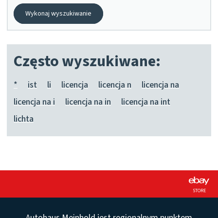
Wykonaj wyszukiwanie
Często wyszukiwane:
*
ist
li
licencja
licencja n
licencja na
licencja na i
licencja na in
licencja na int
lichta
STORE
Autohaus Meinhold jest regionalnym punktem