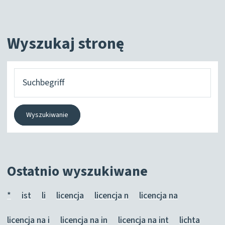
Wyszukaj stronę
Czego
szukasz?
Wyszukiwanie
Ostatnio wyszukiwane
*
ist
li
licencja
licencja n
licencja na
licencja na i
licencja na in
licencja na int
lichta