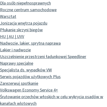
Dla osób niepełnosprawnych
Roczne centrum samochodowe
Warsztat
Jonizacja wnętrza pojazdu
Płukanie skrzyni biegów
HU | AU | UVV
Nadwozie, lakier, sprytna naprawa
Lakier i nadwozie
Uszczelnienie przestrzeni ładunkowej Speedliner
Naprawy specjalne
Specjalista ds. wypadków VW
Serwis pojazdów użytkowych Plus
Zarezerwuj spotkanie
Volkswagen Economy Service 4+
Śrutowanie orzechów włoskich w celu wykrycia osadów w
kanałach wlotowych