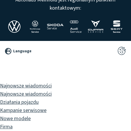
kontaktowym:
©
Language
2026
Pixelbrand
GbR
Najnowsze wiadomości
Najnowsze wiadomości
Działania pojazdu
Kampanie serwisowe
Nowe modele
Firma