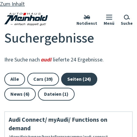
Zum Inhalt
Notdienst
Menü
Suche
Suchergebnisse
Ihre Suche nach
audi
lieferte 24 Ergebnisse.
Alle
Cars (39)
Seiten (24)
News (6)
Dateien (1)
Audi Connect/ myAudi/ Functions on
demand