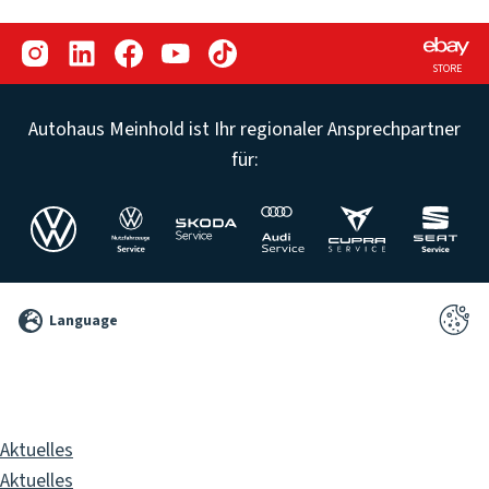
STORE
Autohaus Meinhold ist Ihr regionaler Ansprechpartner
für:
©
Language
2026
Pixelbrand
GbR
Aktuelles
Aktuelles