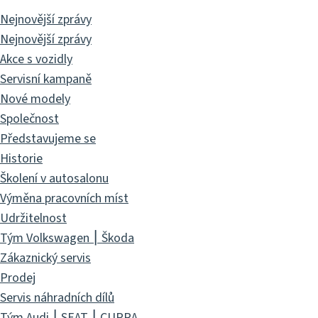
Nejnovější zprávy
Nejnovější zprávy
Akce s vozidly
Servisní kampaně
Nové modely
Společnost
Představujeme se
Historie
Školení v autosalonu
Výměna pracovních míst
Udržitelnost
Tým Volkswagen ⎮ Škoda
Zákaznický servis
Prodej
Servis náhradních dílů
Tým Audi ⎮ SEAT ⎮ CUPRA