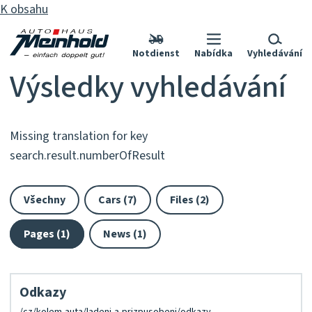
K obsahu
Notdienst
Nabídka
Vyhledávání
Výsledky vyhledávání
Missing translation for key
search.result.numberOfResult
Všechny
Cars (7)
Files (2)
Pages (1)
News (1)
Odkazy