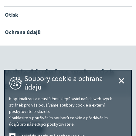
Otisk
Ochrana údajů
Vyhledávání na webových
Soubory cookie a ochrana
stránkách
údajů
K optimalizaci a neustálému zlepšování našich webových
Co
stránek pro vás používáme soubory cookie a externí
poskytovatele služeb.
hledáte?
Souhlasíte s používáním souborů cookie a předáváním
údajů pro následující poskytovatele.
Vyhledávání