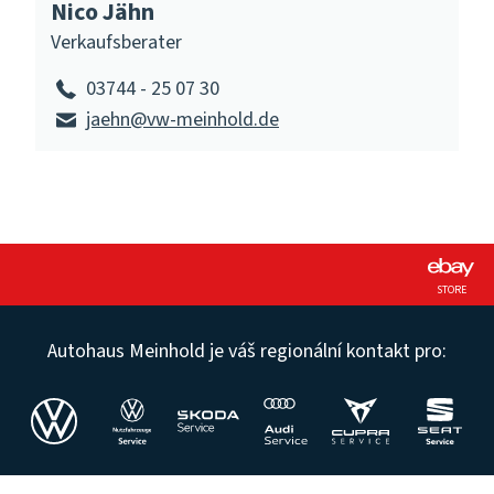
Nico Jähn
Verkaufsberater
03744 - 25 07 30
jaehn@vw-meinhold.de
STORE
Autohaus Meinhold je váš regionální kontakt pro:
©