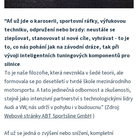
"Ať už jde o karoserii, sportovní ráfky, výfukovou
techniku, odpružení nebo brzdy: neustále se
zlepšovat, stanovovat si nové cíle, vyhrávat - to je
to, co nás pohání jak na závodní dráze, tak při
vývoji inteligentních tuningových komponentů pro
silnice
.
To je naše filozofie, která nevznikla v šedé teorii, ale
formovala se po desetiletí v tvrdé škole mezinárodního
motorsportu. A tato jedinečná odbornost a zkušenosti,
stejně jako intenzivní partnerství s technologickými lídry
Audi a VW, nás udrží v pohybu i v budoucnu." (Zdroj:
Webové stránky ABT Sportsline GmbH
)
Ať už se jedná o zvýšení nebo snížení, kompletní