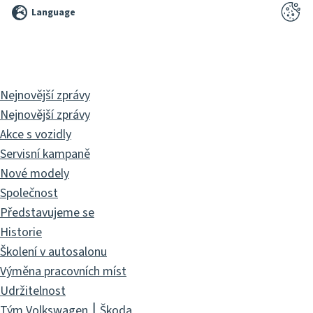
Language
2026
Pixelbrand
GbR
Nejnovější zprávy
Nejnovější zprávy
Akce s vozidly
Servisní kampaně
Nové modely
Společnost
Představujeme se
Historie
Školení v autosalonu
Výměna pracovních míst
Udržitelnost
Tým Volkswagen ⎮ Škoda