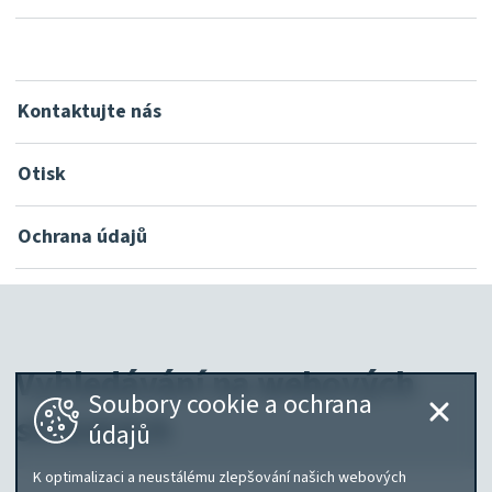
Kontaktujte nás
Otisk
Ochrana údajů
Vyhledávání na webových
Soubory cookie a ochrana
stránkách
údajů
K optimalizaci a neustálému zlepšování našich webových