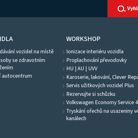
Vyh
IDLA
WORKSHOP
dávání vozidel na místě
Ionizace interiéru vozidla
osoby se zdravotním
Proplachování převodovky
ižením
HU | AU | UVV
í autocentrum
Karoserie, lakování, Clever Repa
Servis užitkových vozidel Plus
Rezervujte si schůzku
Volkswagen Economy Service 
Tryskání ořechů na usazeniny v
kanálech