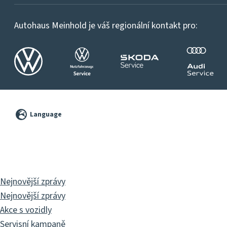
Autohaus Meinhold je váš regionální kontakt pro:
©
2026
Language
Pixelbrand
GbR
Nejnovější zprávy
Nejnovější zprávy
Akce s vozidly
Servisní kampaně