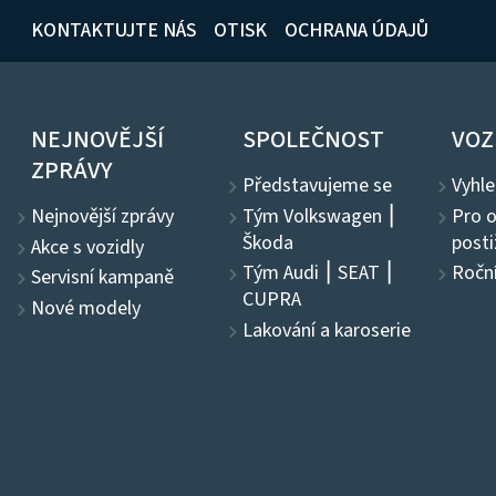
KONTAKTUJTE NÁS
OTISK
OCHRANA ÚDAJŮ
NEJNOVĚJŠÍ
SPOLEČNOST
VOZ
ZPRÁVY
Představujeme se
Vyhle
Tým Volkswagen ⎮
Pro 
Nejnovější zprávy
Škoda
post
Akce s vozidly
Tým Audi ⎮ SEAT ⎮
Ročn
Servisní kampaně
CUPRA
Nové modely
Lakování a karoserie