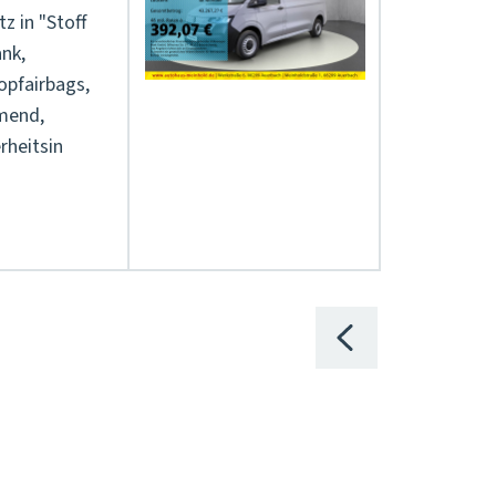
z in "Stoff
ank,
opfairbags,
mend,
rheitsin