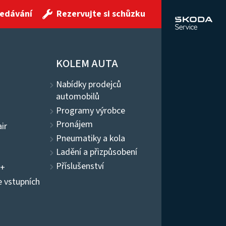
ledávání
Rezervujte si schůzku
KOLEM AUTA
Nabídky prodejců
automobilů
Programy výrobce
Pronájem
ir
Pneumatiky a kola
Ladění a přizpůsobení
Příslušenství
4+
e vstupních