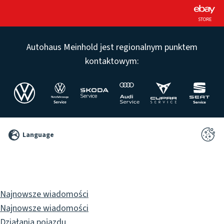
STORE
Autohaus Meinhold jest regionalnym punktem
kontaktowym:
©
Language
2026
Pixelbrand
GbR
Najnowsze wiadomości
Najnowsze wiadomości
Działania pojazdu