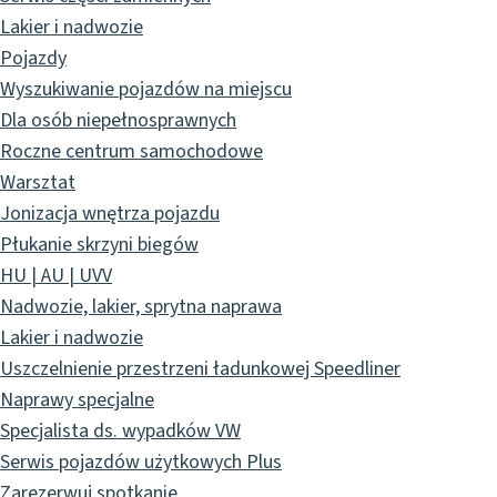
Lakier i nadwozie
Pojazdy
Wyszukiwanie pojazdów na miejscu
Dla osób niepełnosprawnych
Roczne centrum samochodowe
Warsztat
Jonizacja wnętrza pojazdu
Płukanie skrzyni biegów
HU | AU | UVV
Nadwozie, lakier, sprytna naprawa
Lakier i nadwozie
Uszczelnienie przestrzeni ładunkowej Speedliner
Naprawy specjalne
Specjalista ds. wypadków VW
Serwis pojazdów użytkowych Plus
Zarezerwuj spotkanie