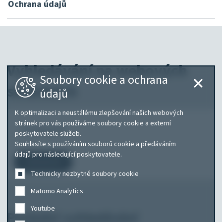
Ochrana údajů
Vyhledávání na webových
Soubory cookie a ochrana
stránkách
údajů
K optimalizaci a neustálému zlepšování našich webových
Co
stránek pro vás používáme soubory cookie a externí
poskytovatele služeb.
hledáte?
Souhlasíte s používáním souborů cookie a předáváním
údajů pro následující poskytovatele.
Vyhledávání
Technicky nezbytné soubory cookie
Matomo Analytics
Youtube
Poslední vyhledávání