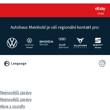
STORE
Autohaus Meinhold je váš regionální kontakt pro:
©
Language
2026
Pixelbrand
GbR
Nejnovější zprávy
Nejnovější zprávy
Akce s vozidly