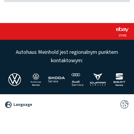
STORE
Autohaus Meinhold jest regionalnym punktem
kontaktowym:
©
Language
2026
Pixelbrand
GbR