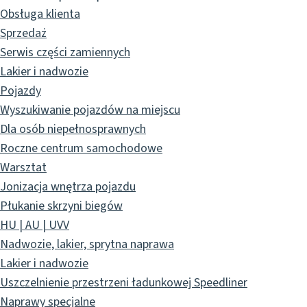
Obsługa klienta
Sprzedaż
Serwis części zamiennych
Lakier i nadwozie
Pojazdy
Wyszukiwanie pojazdów na miejscu
Dla osób niepełnosprawnych
Roczne centrum samochodowe
Warsztat
Jonizacja wnętrza pojazdu
Płukanie skrzyni biegów
HU | AU | UVV
Nadwozie, lakier, sprytna naprawa
Lakier i nadwozie
Uszczelnienie przestrzeni ładunkowej Speedliner
Naprawy specjalne