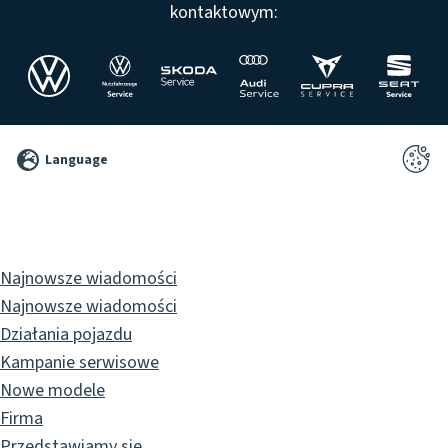
kontaktowym:
©
Language
2026
Pixelbrand
GbR
Najnowsze wiadomości
Najnowsze wiadomości
Działania pojazdu
Kampanie serwisowe
Nowe modele
Firma
Przedstawiamy się