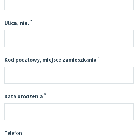
*
Ulica, nie.
Pflichtfeld
*
Kod pocztowy, miejsce zamieszkania
Pflichtfeld
*
Data urodzenia
Pflichtfeld
Telefon