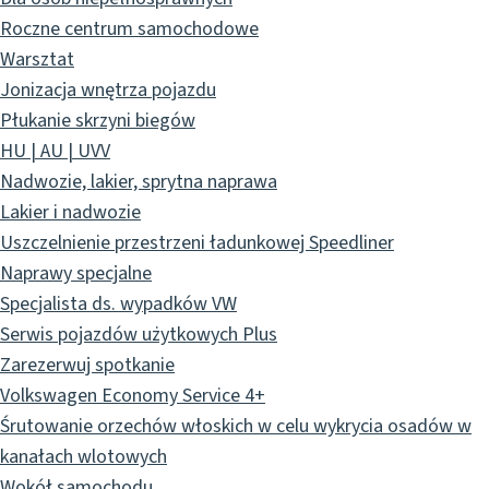
Roczne centrum samochodowe
Warsztat
Jonizacja wnętrza pojazdu
Płukanie skrzyni biegów
HU | AU | UVV
Nadwozie, lakier, sprytna naprawa
Lakier i nadwozie
Uszczelnienie przestrzeni ładunkowej Speedliner
Naprawy specjalne
Specjalista ds. wypadków VW
Serwis pojazdów użytkowych Plus
Zarezerwuj spotkanie
Volkswagen Economy Service 4+
Śrutowanie orzechów włoskich w celu wykrycia osadów w
kanałach wlotowych
Wokół samochodu