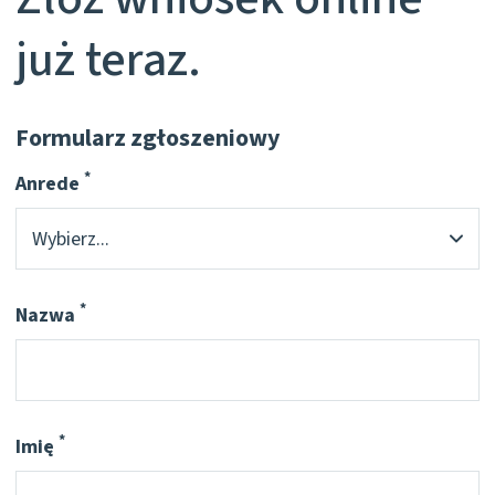
już teraz.
Formularz zgłoszeniowy
*
Anrede
Pflichtfeld
*
Nazwa
Pflichtfeld
*
Imię
Pflichtfeld