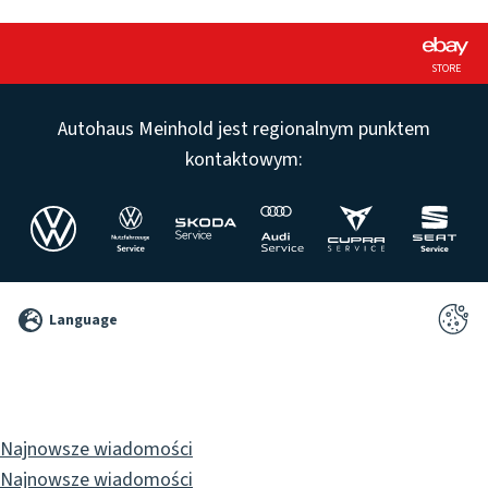
STORE
Autohaus Meinhold jest regionalnym punktem
kontaktowym:
©
Language
2026
Pixelbrand
GbR
Najnowsze wiadomości
Najnowsze wiadomości