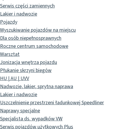
Serwis części zamiennych
Lakier i nadwozie
Pojazdy
Wyszukiwanie pojazdów na miejscu
Dla osób niepełnosprawnych
Roczne centrum samochodowe
Warsztat
Jonizacja wnętrza pojazdu
Płukanie skrzyni biegów
HU | AU | UVV
Nadwozie, lakier, sprytna naprawa
Lakier i nadwozie
Uszczelnienie przestrzeni ładunkowej Speedliner
Naprawy specjalne
Specjalista ds. wypadków VW
Serwis pojazdów użytkowych Plus