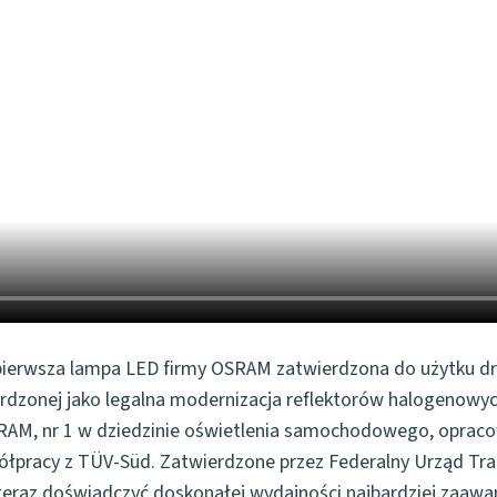
 pierwsza lampa LED firmy OSRAM zatwierdzona do użytku d
ierdzonej jako legalna modernizacja reflektorów halogenowy
RAM, nr 1 w dziedzinie oświetlenia samochodowego, opra
ółpracy z TÜV-Süd. Zatwierdzone przez Federalny Urząd T
 teraz doświadczyć doskonałej wydajności najbardziej zaawa