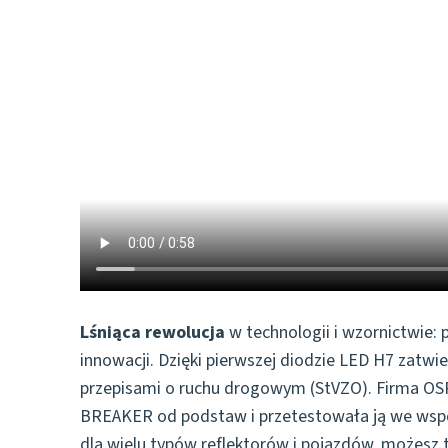
Lśniąca rewolucja
w technologii i wzornictwie:
innowacji. Dzięki pierwszej diodzie LED H7 zatw
przepisami o ruchu drogowym (StVZO). Firma OS
BREAKER od podstaw i przetestowała ją we wsp
dla wielu typów reflektorów i pojazdów, możesz