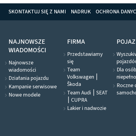
SKONTAKTUJ SIĘ Z NAMI
NADRUK
OCHRONA DANY
NAJNOWSZE
FIRMA
POJAZ
WIADOMOŚCI
Przedstawiamy
Wyszuki
się
pojazdó
Najnowsze
Team
Dla osó
wiadomości
Volkswagen ⎮
niepełn
Działania pojazdu
Škoda
Roczne 
Kampanie serwisowe
Team Audi ⎮ SEAT
samoch
Nowe modele
⎮ CUPRA
Lakier i nadwozie