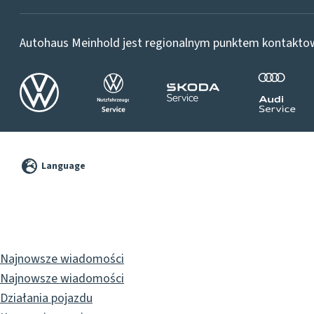
Autohaus Meinhold jest regionalnym punktem kontakt
©
2026
Language
Pixelbrand
GbR
Najnowsze wiadomości
Najnowsze wiadomości
Działania pojazdu