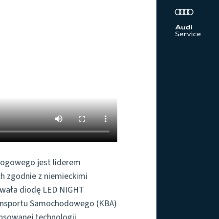
rogowego jest liderem
ch zgodnie z niemieckimi
cowała diodę LED NIGHT
ransportu Samochodowego (KBA)
nsowanej technologii