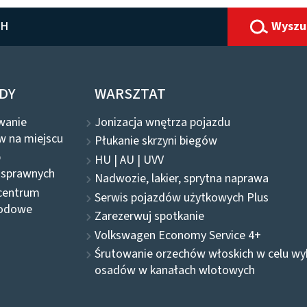
CH
Wyszu
DY
WARSZTAT
wanie
Jonizacja wnętrza pojazdu
w na miejscu
Płukanie skrzyni biegów
b
HU | AU | UVV
osprawnych
Nadwozie, lakier, sprytna naprawa
centrum
Serwis pojazdów użytkowych Plus
odowe
Zarezerwuj spotkanie
Volkswagen Economy Service 4+
Śrutowanie orzechów włoskich w celu wy
osadów w kanałach wlotowych