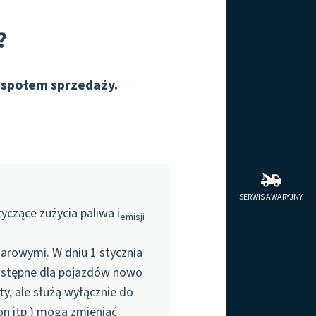
?
espołem sprzedaży.
SERWIS AWARYJNY
yczące zużycia paliwa i
emisji
arowymi. W dniu 1 stycznia
dostępne dla pojazdów nowo
y, ale służą wyłącznie do
n itp.) mogą zmieniać