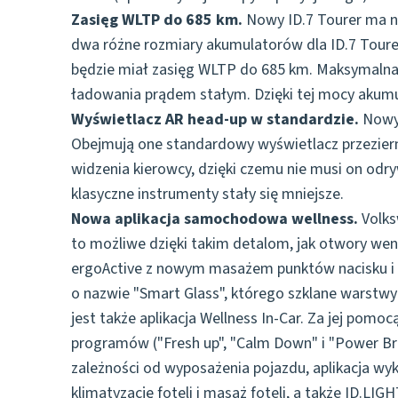
Zasięg WLTP do 685 km.
Nowy ID.7 Tourer ma na
dwa różne rozmiary akumulatorów dla ID.7 Tourer
będzie miał zasięg WLTP do 685 km. Maksymalna 
ładowania prądem stałym. Dzięki tej mocy akumu
Wyświetlacz AR head-up w standardzie.
Nowy 
Obejmują one standardowy wyświetlacz przezierny
widzenia kierowcy, dzięki czemu nie musi on odr
klasyczne instrumenty stały się mniejsze.
Nowa aplikacja samochodowa wellness.
Volks
to możliwe dzięki takim detalom, jak otwory we
ergoActive z nowym masażem punktów nacisku i a
o nazwie "Smart Glass", którego szklane warstwy
jest także aplikacja Wellness In-Car. Za jej po
programów ("Fresh up", "Calm Down" i "Power B
zależności od wyposażenia pojazdu, aplikacja wyk
klimatyzację foteli i masaż foteli, a także ID.LI