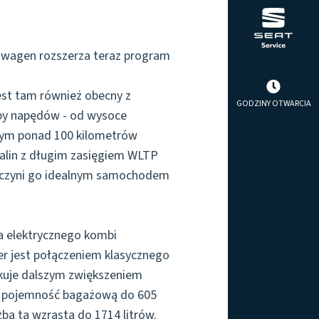
swagen rozszerza teraz program
est tam również obecny z
GODZINY OTWARCIA
ypy napędów - od wysoce
nym ponad 100 kilometrów
spalin z długim zasięgiem WLTP
o czyni go idealnym samochodem
ka elektrycznego kombi
rer jest połączeniem klasycznego
kuje dalszym zwiększeniem
ma pojemność bagażową do 605
zba ta wzrasta do 1714 litrów.