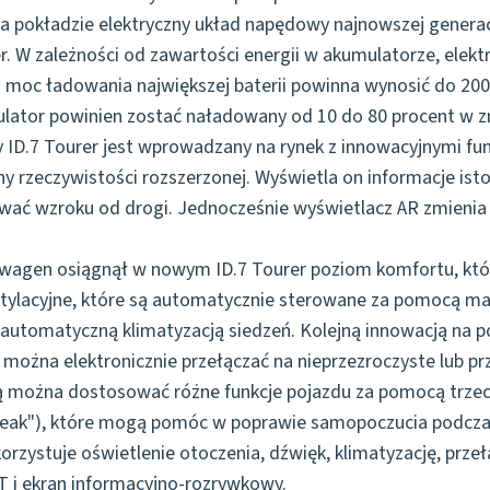
 pokładzie elektryczny układ napędowy najnowszej generac
. W zależności od zawartości energii w akumulatorze, elek
moc ładowania największej baterii powinna wynosić do 200
lator powinien zostać naładowany od 10 do 80 procent w zn
ID.7 Tourer jest wprowadzany na rynek z innowacyjnymi fun
 rzeczywistości rozszerzonej. Wyświetla on informacje ist
ywać wzroku od drogi. Jednocześnie wyświetlacz AR zmienia 
wagen osiągnął w nowym ID.7 Tourer poziom komfortu, który
ntylacyjne, które są automatycznie sterowane za pomocą mał
utomatyczną klimatyzacją siedzeń. Kolejną innowacją na p
 można elektronicznie przełączać na nieprzezroczyste lub p
mocą można dostosować różne funkcje pojazdu za pomocą trz
reak"), które mogą pomóc w poprawie samopoczucia podczas
orzystuje oświetlenie otoczenia, dźwięk, klimatyzację, przeł
GHT i ekran informacyjno-rozrywkowy.