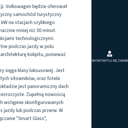
ji. Volkswagen będzie oferował
tryczny samochód turystyczny
 kW na stacjach szybkiego
acznie mniej niż 30 minut.
kcjami technologicznymi.
otne podczas jazdy w polu
architekturę kokpitu, ponieważ
SKONTAKTUJ SIĘ Z NAMI
 sięga klasy luksusowej. Jest
ych siłowników, oraz fotele
okładzie jest panoramiczny dach
rzezroczyste. Zupełną nowością
ech wstępnie skonfigurowanych
 jazdy lub podczas przerw. W
ączanie "Smart Glass",