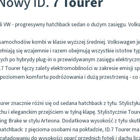
Nowy ID.
7 Tourer
i VW - progresywny hatchback sedan o dużym zasięgu. Volk
h samochodów kombi w klasie wyższej średniej. Volkswagen j
łniają się wzajemnie i razem obejmują wszystkie istotne t
ch po hybrydy plug-in o przewidywanym zasięgu elektrycz
.7 Tourer łączy zalety elektromobilności w zakresie emisji 
m poziomem komfortu podróżowania i dużą przestrzenią - c
urer znacznie różni się od sedana hatchback z tyłu. Stylisty
chu i eleganckim przejściem w tylną klapę. Stylistycznie Tou
ng Brake w stylu Arteona. Dodatkowa wysokość z tyłu skut
hatchback: z pięcioma osobami na pokładzie, ID.7 Tourer 
o załadowaniu do wysokości oparć przednich foteli i dachu lic