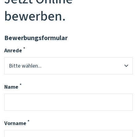
bewerben.
Bewerbungsformular
*
Anrede
Pflichtfeld
*
Name
Pflichtfeld
*
Vorname
Pflichtfeld