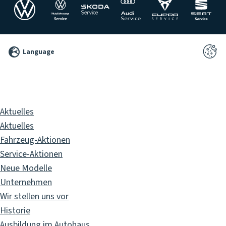
©
Language
2026
Pixelbrand
GbR
Aktuelles
Aktuelles
Fahrzeug-Aktionen
Service-Aktionen
Neue Modelle
Unternehmen
Wir stellen uns vor
Historie
Ausbildung im Autohaus