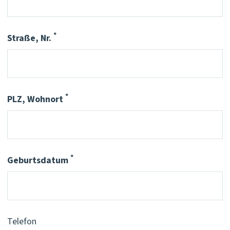
*
Straße, Nr.
Pflichtfeld
*
PLZ, Wohnort
Pflichtfeld
*
Geburtsdatum
Pflichtfeld
Telefon