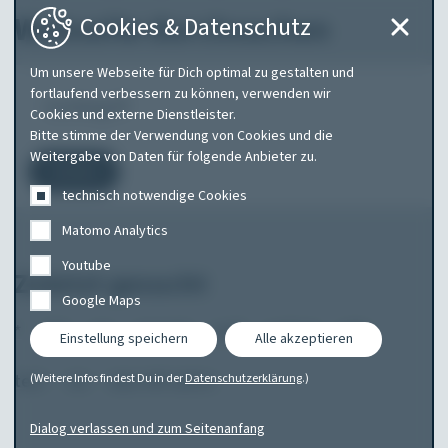
Webseite durchsuchen
Cookies & Datenschutz
Um unsere Webseite für Dich optimal zu gestalten und
Was
fortlaufend verbessern zu können, verwenden wir
Cookies und externe Dienstleister.
suchen
Bitte stimme der Verwendung von Cookies und die
Sie?
Weitergabe von Daten für folgende Anbieter zu.
Suchen
technisch notwendige Cookies
Matomo Analytics
Youtube
Zuletzt gesucht
Google Maps
*
abt
am
amarok
audi
audi a1
tele
Einstellung speichern
Alle akzeptieren
test
vw
was mit autos
(Weitere Infos findest Du in der
Datenschutzerklärung
.)
Dialog verlassen und zum Seitenanfang