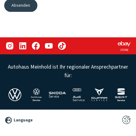
Absenden
STORE
Autohaus Meinhold ist Ihr regionaler Ansprechpartner
für:
©
Language
2026
Pixelbrand