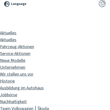
Language
2026
Pixelbrand
GbR
Aktuelles
Aktuelles
Fahrzeug-Aktionen
Service-Aktionen
Neue Modelle
Unternehmen
Wir stellen uns vor
Historie
Ausbildung im Autohaus
Jobbörse
Nachhaltigkeit
Team Volkswagen ⎮ Škoda