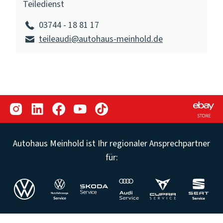
Teiledienst
03744 - 18 81 17
teileaudi@autohaus-meinhold.de
STORE
Autohaus Meinhold ist Ihr regionaler Ansprechpartner
für:
©