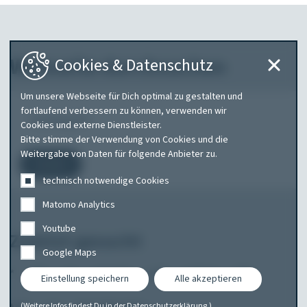
Webseite durchsuchen
Cookies & Datenschutz
Um unsere Webseite für Dich optimal zu gestalten und
Was
fortlaufend verbessern zu können, verwenden wir
Cookies und externe Dienstleister.
suchen
Bitte stimme der Verwendung von Cookies und die
Sie?
Weitergabe von Daten für folgende Anbieter zu.
Suchen
technisch notwendige Cookies
Matomo Analytics
Youtube
Zuletzt gesucht
Google Maps
*
abt
am
amarok
audi
audi a1
tele
Einstellung speichern
Alle akzeptieren
(Weitere Infos findest Du in der
Datenschutzerklärung
.)