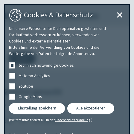
Webseite durchsuchen
Cookies & Datenschutz
Um unsere Webseite für Dich optimal zu gestalten und
Was
fortlaufend verbessern zu können, verwenden wir
Cookies und externe Dienstleister.
suchen
Bitte stimme der Verwendung von Cookies und die
Sie?
Weitergabe von Daten für folgende Anbieter zu.
Suchen
technisch notwendige Cookies
Matomo Analytics
Youtube
Zuletzt gesucht
Google Maps
*
abt
am
amarok
audi
audi a1
tele
Einstellung speichern
Alle akzeptieren
test
vw
was mit autos
(Weitere Infos findest Du in der
Datenschutzerklärung
.)