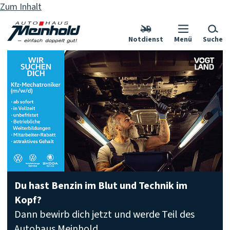
Zum Inhalt
Notdienst
Menü
Suche
Willkommen
auf
der
Seite
der
Du hast Benzin im Blut und Technik im
Autohaus
Kopf?
Dann bewirb dich jetzt und werde Teil des
Autohaus Meinhold.