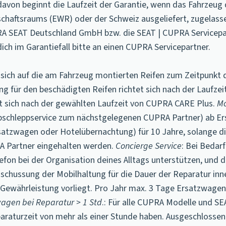
 davon beginnt die Laufzeit der Garantie, wenn das Fahrzeug
schaftsraums (EWR) oder der Schweiz ausgeliefert, zugelass
UPRA SEAT Deutschland GmbH bzw. die SEAT | CUPRA Servicepa
h im Garantiefall bitte an einen CUPRA Servicepartner.
e sich auf die am Fahrzeug montierten Reifen zum Zeitpunkt 
ng für den beschädigten Reifen richtet sich nach der Laufze
et sich nach der gewählten Laufzeit von CUPRA CARE Plus.
Mo
 Abschleppservice zum nächstgelegenen CUPRA Partner) ab E
rsatzwagen oder Hotelübernachtung) für 10 Jahre, solange di
A Partner eingehalten werden.
Concierge Service
: Bei Bedar
efon bei der Organisation deines Alltags unterstützen, und 
chussung der Mobilhaltung für die Dauer der Reparatur inne
r Gewährleistung vorliegt. Pro Jahr max. 3 Tage Ersatzwage
agen bei Reparatur > 1 Std
.: Für alle CUPRA Modelle und S
paraturzeit von mehr als einer Stunde haben. Ausgeschlosse