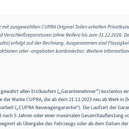
z mit ausgewählten CUPRA Original Teilen erhalten Privatku
 Verschleißreparaturen (ohne Reifen) bis zum 31.12.2026. De
utto) erfolgt auf der Rechnung. Ausgenommen sind Flüssigkeit
taktionen oder -angeboten kombinierbar. Weitere Informatio
) gewährt allen Erstkäufern („Garantienehmer“) kostenlos ein
ge der Marke CUPRA, die ab dem 21.12.2023 neu ab Werk in D
erkarbeit („CUPRA Neuwagengarantie“). Die Laufzeit der Gara
 nach 5 Jahren oder einer maximalen Gesamtlaufleistung v
ie beginnt ab Übergabe des Fahrzeugs oder ab dem Datum der