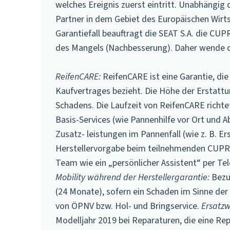
welches Ereignis zuerst eintritt. Unabhängig
Partner in dem Gebiet des Europäischen Wirt
Garantiefall beauftragt die SEAT S.A. die C
des Mangels (Nachbesserung). Daher wende dic
ReifenCARE:
ReifenCARE ist eine Garantie, di
Kaufvertrages bezieht. Die Höhe der Erstattu
Schadens. Die Laufzeit von ReifenCARE richt
Basis-Services (wie Pannenhilfe vor Ort und
Zusatz- leistungen im Pannenfall (wie z. B. E
Herstellervorgabe beim teilnehmenden CUPR
Team wie ein „persönlicher Assistent“ per Tel
Mobility während der Herstellergarantie:
Bezus
(24 Monate), sofern ein Schaden im Sinne de
von ÖPNV bzw. Hol- und Bringservice.
Ersatzw
Modelljahr 2019 bei Reparaturen, die eine Re