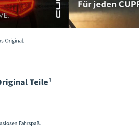
s Original.
riginal Teile¹
isslosen Fahrspaß.