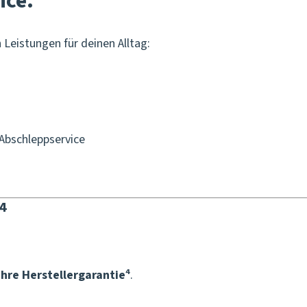
ice.
Leistungen für deinen Alltag:
 Abschleppservice
⁴
ahre Herstellergarantie⁴
.