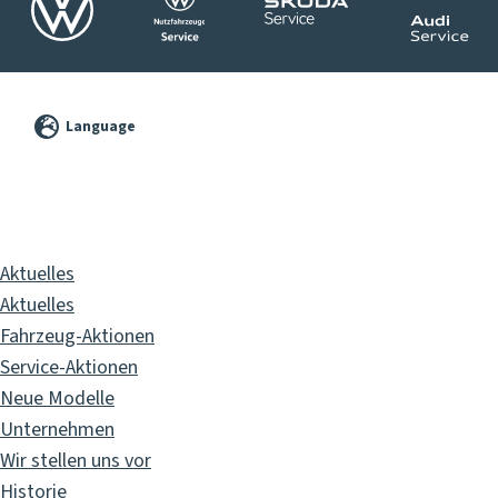
©
2026
Language
Pixelbrand
GbR
Aktuelles
Aktuelles
Fahrzeug-Aktionen
Service-Aktionen
Neue Modelle
Unternehmen
Wir stellen uns vor
Historie