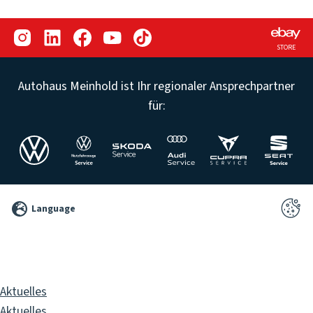
STORE
Autohaus Meinhold ist Ihr regionaler Ansprechpartner
für:
©
Language
2026
Pixelbrand
GbR
Aktuelles
Aktuelles