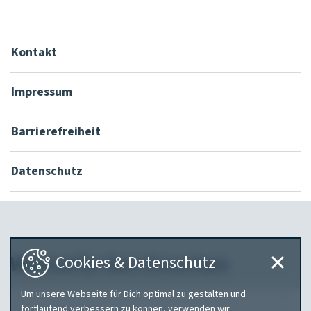
Kontakt
Impressum
Barrierefreiheit
Datenschutz
Webseite durchsuchen
Cookies & Datenschutz
Um unsere Webseite für Dich optimal zu gestalten und
Was
fortlaufend verbessern zu können, verwenden wir