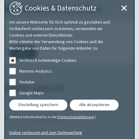
Webseite durchsuchen
Cookies & Datenschutz
Um unsere Webseite für Dich optimal zu gestalten und
Was
fortlaufend verbessern zu können, verwenden wir
Cookies und externe Dienstleister.
suchen
Bitte stimme der Verwendung von Cookies und die
Sie?
Weitergabe von Daten für folgende Anbieter zu.
Suchen
technisch notwendige Cookies
Matomo Analytics
Youtube
Zuletzt gesucht
Google Maps
*
abt
am
amarok
audi
audi a1
tele
Einstellung speichern
Alle akzeptieren
test
vw
was mit autos
(Weitere Infos findest Du in der
Datenschutzerklärung
.)
Dialog verlassen und zum Seitenanfang