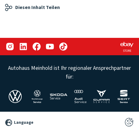
Diesen Inhalt Teilen
STORE
Autohaus Meinhold ist Ihr regionaler Ansprechpartner
für:
©
Language
2026
Pixelbrand