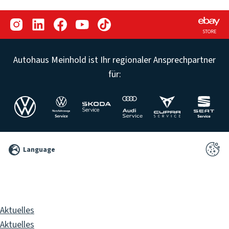
STORE
Autohaus Meinhold ist Ihr regionaler Ansprechpartner
für:
©
Language
2026
Pixelbrand
GbR
Aktuelles
Aktuelles