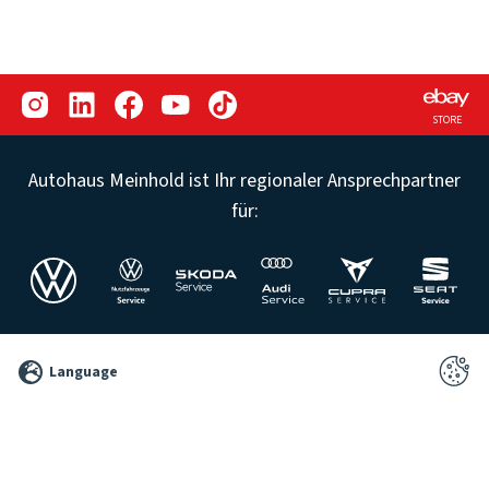
STORE
Autohaus Meinhold ist Ihr regionaler Ansprechpartner
für:
©
Language
2026
Pixelbrand
GbR