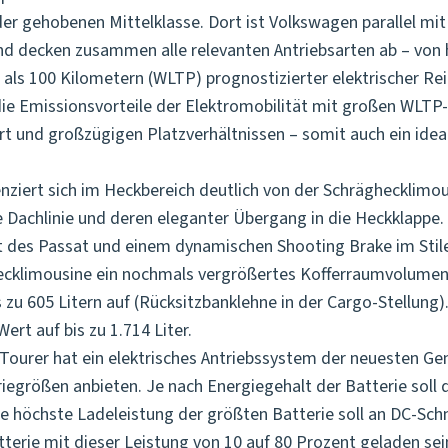
der gehobenen Mittelklasse. Dort ist Volkswagen parallel mi
und decken zusammen alle relevanten Antriebsarten ab – von 
als 100 Kilometern (WLTP) prognostizierter elektrischer Re
die Emissionsvorteile der Elektromobilität mit großen WLTP-
 und großzügigen Platzverhältnissen – somit auch ein idea
enziert sich im Heckbereich deutlich von der Schräghecklimo
Dachlinie und deren eleganter Übergang in die Heckklappe. St
 des Passat und einem dynamischen Shooting Brake im Stile
ecklimousine ein nochmals vergrößertes Kofferraumvolumen
zu 605 Litern auf (Rücksitzbanklehne in der Cargo-Stellung).
ert auf bis zu 1.714 Liter.
 Tourer hat ein elektrisches Antriebssystem der neuesten G
riegrößen anbieten. Je nach Energiegehalt der Batterie soll 
höchste Ladeleistung der größten Batterie soll an DC-Schn
atterie mit dieser Leistung von 10 auf 80 Prozent geladen sei