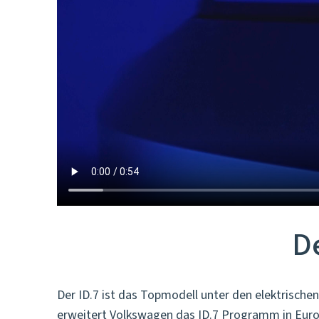
D
Der ID.7 ist das Topmodell unter den elektrisch
erweitert Volkswagen das ID.7 Programm in Euro