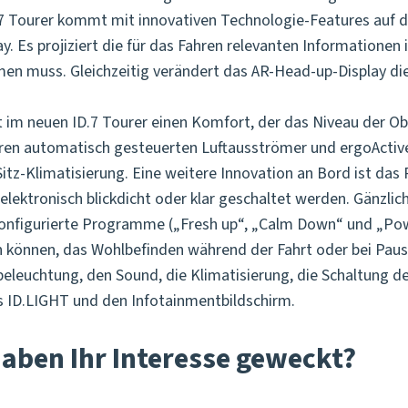
7 Tourer kommt mit innovativen Technologie-Features auf d
Es projiziert die für das Fahren relevanten Informationen in
men muss. Gleichzeitig verändert das AR-Head-up-Display die 
 im neuen ID.7 Tourer einen Komfort, der das Niveau der Obe
oren automatisch gesteuerten Luftausströmer und ergoActive
tz-Klimatisierung. Eine weitere Innovation an Bord ist da
lektronisch blickdicht oder klar geschaltet werden. Gänzlic
orkonfigurierte Programme („Fresh up“, „Calm Down“ und „Po
 können, das Wohlbefinden während der Fahrt oder bei Pause
leuchtung, den Sound, die Klimatisierung, die Schaltung de
s ID.LIGHT und den Infotainmentbildschirm.
haben Ihr Interesse geweckt?