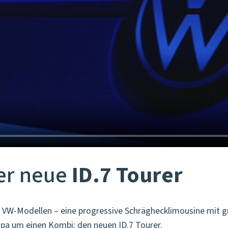
er neue
ID.7 Tourer
en VW-Modellen – eine progressive Schräghecklimousine mit 
pa um einen Kombi: den neuen ID.7 Tourer.