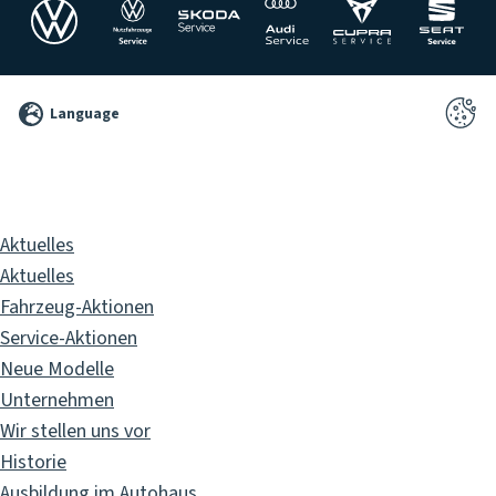
©
Language
2026
Pixelbrand
GbR
Aktuelles
Aktuelles
Fahrzeug-Aktionen
Service-Aktionen
Neue Modelle
Unternehmen
Wir stellen uns vor
Historie
Ausbildung im Autohaus