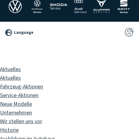
©
Language
2026
Pixelbrand
GbR
Aktuelles
Aktuelles
Fahrzeug-Aktionen
Service-Aktionen
Neue Modelle
Unternehmen
Wir stellen uns vor
Historie
Ausbildung im Autohaus