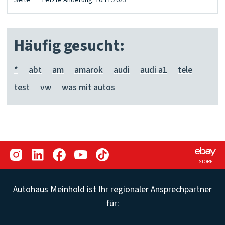
Seite
Letzte Änderung: 16.11.2023
Häufig gesucht:
*
abt
am
amarok
audi
audi a1
tele
test
vw
was mit autos
STORE
Autohaus Meinhold ist Ihr regionaler Ansprechpartner
für: