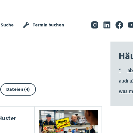
Suche
Termin buchen
Häu
*
ab
audi a
Dateien (4)
was m
Huster