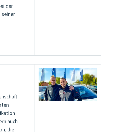
ei der
 seiner
enschaft
erten
fikation
ern auch
on, die