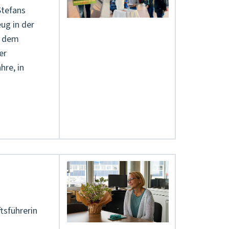
Stefans
ug in der
t dem
er
hre, in
tsführerin