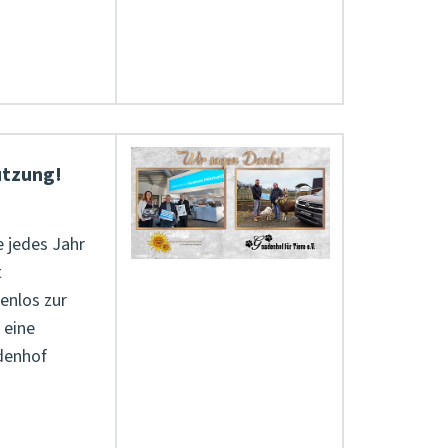
ützung!
e jedes Jahr
t
enlos zur
 eine
adenhof