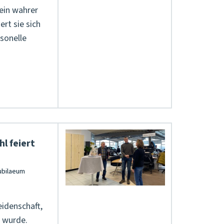
ein wahrer
rt sie sich
rsonelle
l feiert
s
eidenschaft,
 wurde.