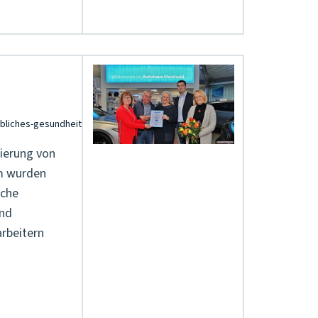
ierung von
em wurden
iche
und
rbeitern