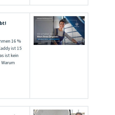
bt!
ekommen 16 %
Caddy ist 15
s ist kein
!) Warum