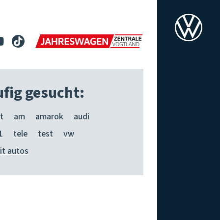
fig gesucht:
t
am
amarok
audi
1
tele
test
vw
it autos