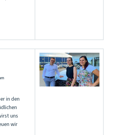
!
er in den
dlichen
wirst uns
reuen wir