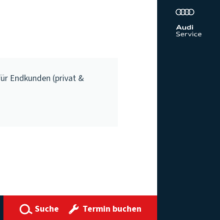
für Endkunden (privat &
Suche
Termin buchen