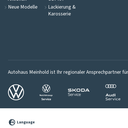
Neue Modelle
Lackierung &
Karosserie
Autohaus Meinhold ist Ihr regionaler Ansprechpartner für
©
2026
Language
Pixelbrand