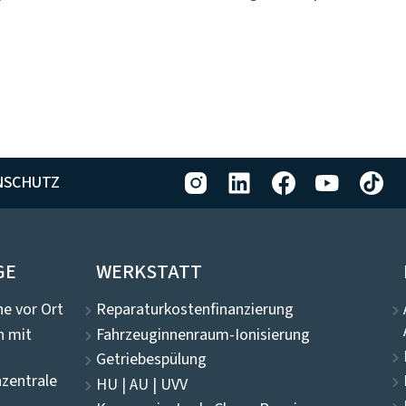
NSCHUTZ
GE
WERKSTATT
e vor Ort
Reparaturkostenfinanzierung
n mit
Fahrzeuginnenraum-Ionisierung
Getriebespülung
zentrale
HU | AU | UVV